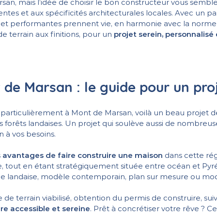
san, mais l’idée de choisir le bon constructeur vous semb
tes et aux spécificités architecturales locales. Avec un
s et performantes prennent vie, en harmonie avec la norme
e terrain aux finitions, pour un
projet serein, personnalisé
de Marsan : le guide pour un proj
particulièrement à Mont de Marsan, voilà un beau projet de vi
s forêts landaises. Un projet qui soulève aussi de nombre
n à vos besoins.
s
avantages de faire construire une maison
dans cette rég
ille, tout en étant stratégiquement située entre océan et P
elle landaise, modèle contemporain, plan sur mesure ou mo
 de terrain viabilisé, obtention du permis de construire, su
e accessible et sereine
. Prêt à concrétiser votre rêve ? Ce 