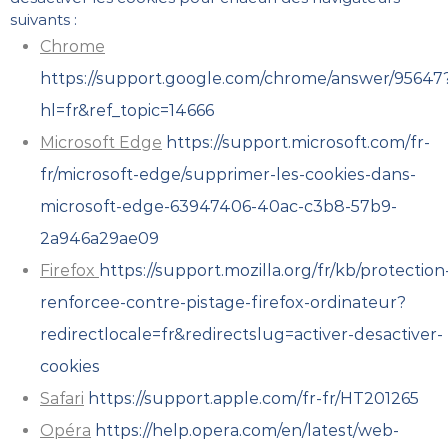
suivants :
Chrome
https://support.google.com/chrome/answer/95647
hl=fr&ref_topic=14666
Microsoft Edge
https://support.microsoft.com/fr-
fr/microsoft-edge/supprimer-les-cookies-dans-
microsoft-edge-63947406-40ac-c3b8-57b9-
2a946a29ae09
Firefox
https://support.mozilla.org/fr/kb/protection
renforcee-contre-pistage-firefox-ordinateur?
redirectlocale=fr&redirectslug=activer-desactiver-
cookies
Safari
https://support.apple.com/fr-fr/HT201265
Opéra
https://help.opera.com/en/latest/web-