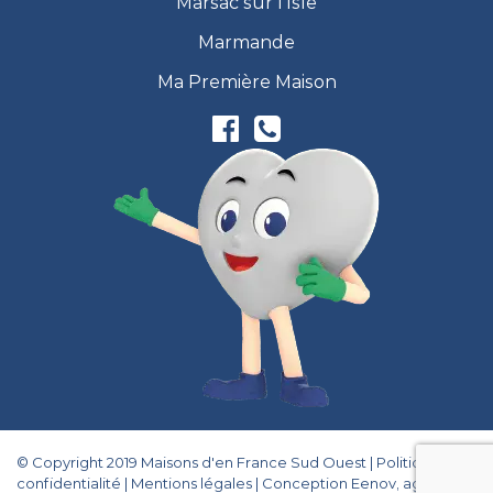
Marsac sur l’Isle
Marmande
Ma Première Maison
© Copyright 2019 Maisons d'en France Sud Ouest |
Politique de
confidentialité
|
Mentions légales
|
Conception Eenov, agence