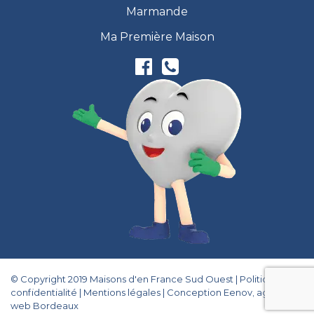
Marmande
Ma Première Maison
© Copyright 2019 Maisons d'en France Sud Ouest |
Politique de
confidentialité
|
Mentions légales
|
Conception Eenov, agence
web Bordeaux