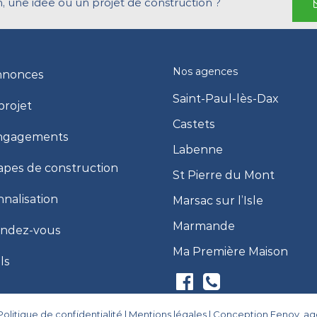
, une idée ou un projet de construction ?
Nos agences
nnonces
Saint-Paul-lès-Dax
projet
Castets
ngagements
Labenne
apes de construction
St Pierre du Mont
nalisation
Marsac sur l’Isle
Marmande
endez-vous
Ma Première Maison
ls
Politique de confidentialité
|
Mentions légales
|
Conception Eenov, a