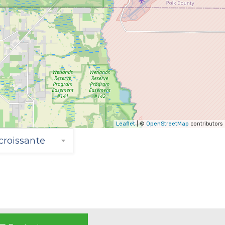
Leaflet
| ©
OpenStreetMap
contributors
croissante