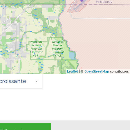
Leaflet
| ©
OpenStreetMap
contributors
croissante