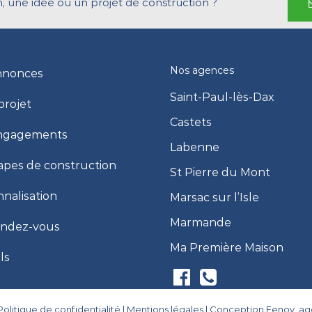
, une idée ou un projet de construction ?
Nos agences
nnonces
Saint-Paul-lès-Dax
projet
Castets
ngagements
Labenne
apes de construction
St Pierre du Mont
nalisation
Marsac sur l’Isle
Marmande
endez-vous
Ma Première Maison
ls
Politique de confidentialité
|
Mentions légales
|
Conception Eenov, a