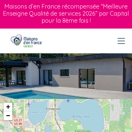
Maisons d’en France récompensée “Meilleure
Enseigne Qualité de services 2026” par Capital
pour la 8ème fois !
+
−