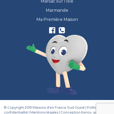
Marsac sur l’Isle
Marmande
Ma Première Maison
© Copyright 2019 Maisons d'en France Sud Ouest |
Politique de
confidentialité
|
Mentions légales
|
Conception Eenov, agence