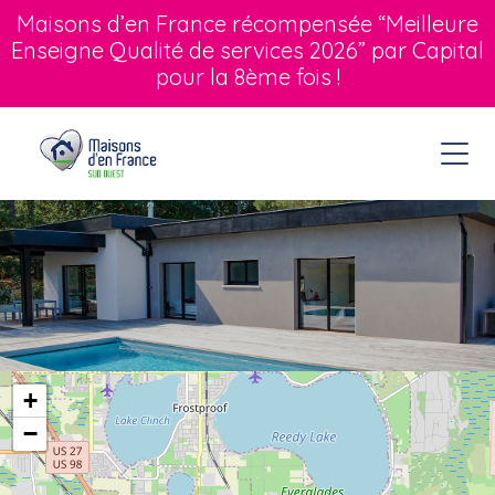
Maisons d’en France récompensée “Meilleure
Enseigne Qualité de services 2026” par Capital
pour la 8ème fois !
+
−