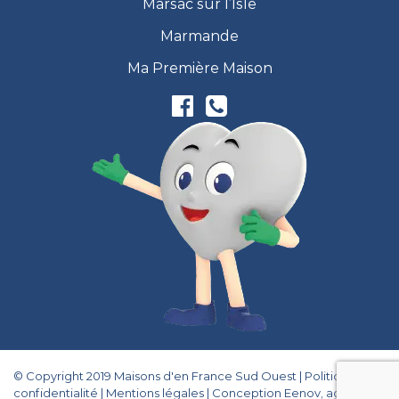
Marsac sur l’Isle
Marmande
Ma Première Maison
© Copyright 2019 Maisons d'en France Sud Ouest |
Politique de
confidentialité
|
Mentions légales
|
Conception Eenov, agence