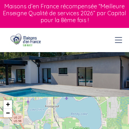
Maisons d’en France récompensée “Meilleure
Enseigne Qualité de services 2026” par Capital
pour la 8ème fois !
+
−