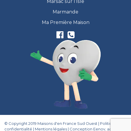
Marsac sur l’Isle
Marmande
Ma Première Maison
© Copyright 2019 Maisons d'en France Sud Ouest |
Politique de
confidentialité
|
Mentions légales
|
Conception Eenov, agence