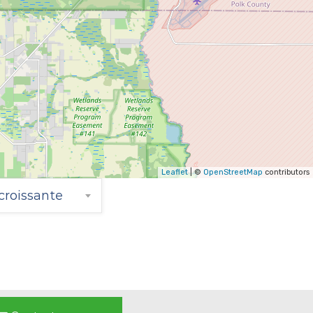
Leaflet
| ©
OpenStreetMap
contributors
croissante