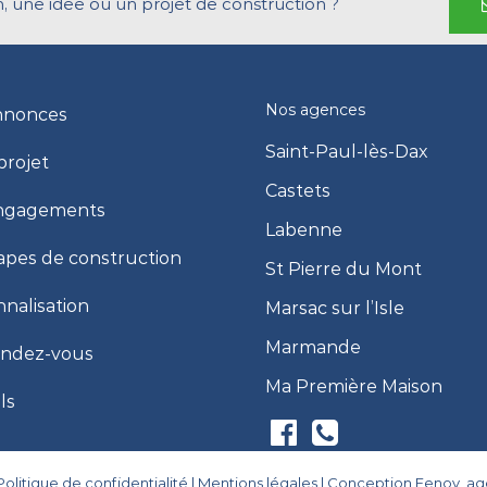
, une idée ou un projet de construction ?
Nos agences
nnonces
Saint-Paul-lès-Dax
projet
Castets
ngagements
Labenne
apes de construction
St Pierre du Mont
nalisation
Marsac sur l’Isle
Marmande
endez-vous
Ma Première Maison
ls
Politique de confidentialité
|
Mentions légales
|
Conception Eenov, a