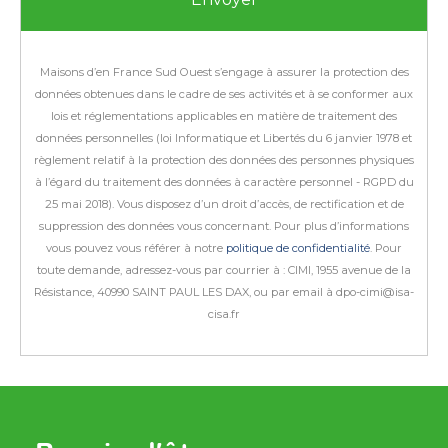
Maisons d’en France Sud Ouest s’engage à assurer la protection des
données obtenues dans le cadre de ses activités et à se conformer aux
lois et réglementations applicables en matière de traitement des
données personnelles (loi Informatique et Libertés du 6 janvier 1978 et
règlement relatif à la protection des données des personnes physiques
à l’égard du traitement des données à caractère personnel - RGPD du
25 mai 2018).
Vous disposez d’un droit d’accès, de rectification et de
suppression des données vous concernant. Pour plus d’informations
vous pouvez vous référer à notre
politique de confidentialité
.
Pour
toute demande, adressez-vous par courrier à : CIMI, 1955 avenue de la
Résistance, 40990 SAINT PAUL LES DAX, ou par email à dpo-cimi@isa-
cisa.fr