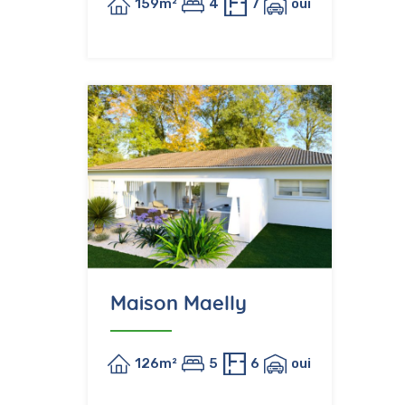
159m²
4
7
oui
Maison Maelly
126m²
5
6
oui