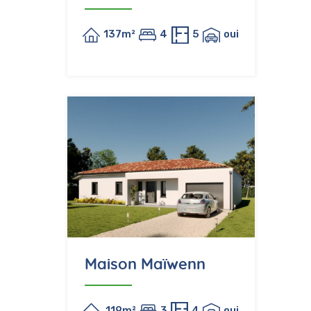
137m²
4
5
oui
Maison Maïwenn
119m²
3
4
oui