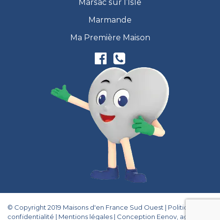
Marsac sur l’Isle
Marmande
Ma Première Maison
© Copyright 2019 Maisons d'en France Sud Ouest |
Politique de
confidentialité
|
Mentions légales
|
Conception Eenov, agence