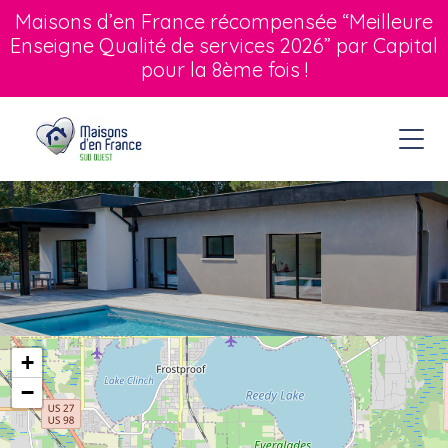
Maisons d’en France récompensée “Meilleure
Enseigne Qualité de services 2026” par Capital
pour la 8ème fois !
+
−