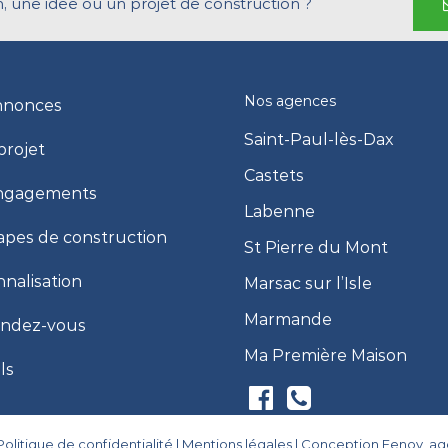
, une idée ou un projet de construction ?
Nos agences
nnonces
Saint-Paul-lès-Dax
projet
Castets
ngagements
Labenne
apes de construction
St Pierre du Mont
nalisation
Marsac sur l’Isle
Marmande
endez-vous
Ma Première Maison
ls
Politique de confidentialité
|
Mentions légales
|
Conception Eenov, a