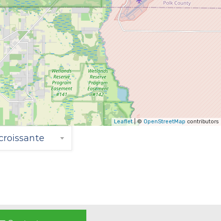
Leaflet
| ©
OpenStreetMap
contributors
croissante