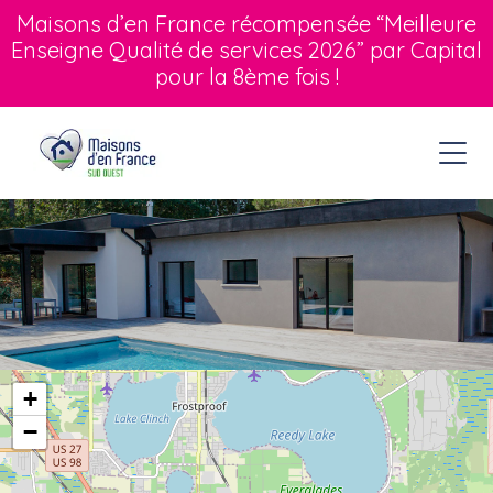
Maisons d’en France récompensée “Meilleure
Enseigne Qualité de services 2026” par Capital
pour la 8ème fois !
+
−