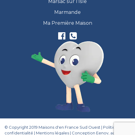
Marsac sur l’Isle
Marmande
Ma Première Maison
© Copyright 2019 Maisons d'en France Sud Ouest |
Politique de
confidentialité
|
Mentions légales
|
Conception Eenov, agence