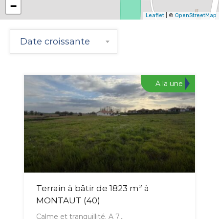
−
Leaflet
| ©
OpenStreetMap
Date croissante
A la une
Terrain à bâtir de 1823 m² à
MONTAUT (40)
Calme et tranquillité. A 7…